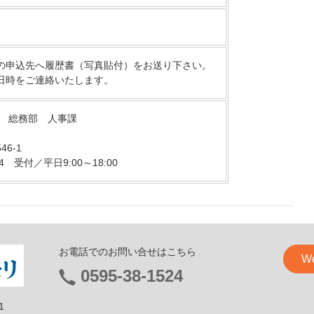
の申込先へ履歴書（写真貼付）をお送り下さい。
日時をご連絡いたします。
リ 総務部 人事課
6-1
1524 受付／平日9:00～18:00
お電話でのお問い合せはこちら
W
電
0595-38-1524
話
1
番