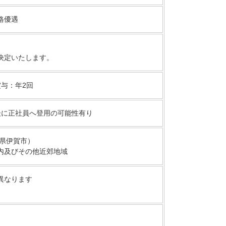
格優遇
～
決定いたします。
与：年2回
後に正社員へ登用の可能性有り
重県伊賀市）
内及びその他近郊地域
異なります